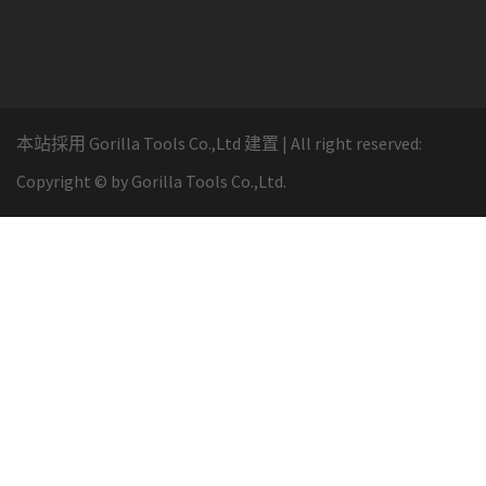
本站採用 Gorilla Tools Co.,Ltd 建置
|
All right reserved:
Copyright ©
by Gorilla Tools Co.,Ltd.