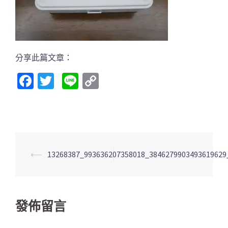
分享此篇文章：
Facebook
Twitter
Line
Copy
Link
文
⟵
13268387_993636207358018_3846279903493619629
章
導
覽
發佈留言
列