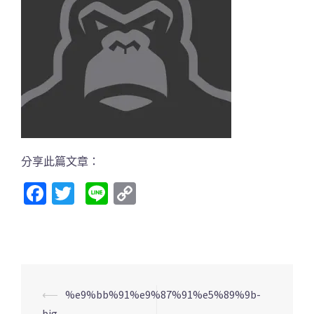
分享此篇文章：
Facebook
Twitter
Line
Copy
Link
文
⟵
%e9%bb%91%e9%87%91%e5%89%9b-
big