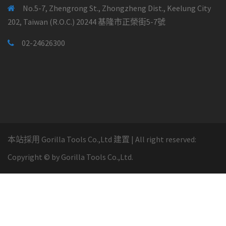
No.5-7, Zhengrong St., Zhongzheng Dist., Keelung City
202, Taiwan (R.O.C.) 20244 基隆市正榮街5-7號
02-24626300
本站採用 Gorilla Tools Co.,Ltd 建置
|
All right reserved:
Copyright ©
by Gorilla Tools Co.,Ltd.