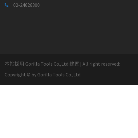
02-24626300
本站採用 Gorilla Tools Co.,Ltd 建置
|
All right reserved:
Copyright ©
by Gorilla Tools Co.,Ltd.