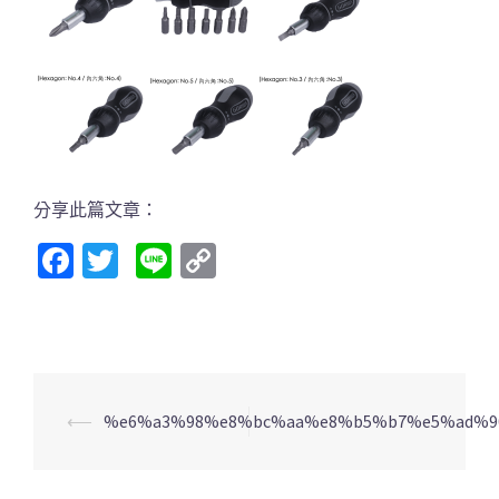
分享此篇文章：
Facebook
Twitter
Line
Copy
Link
文
⟵
%e6%a3%98%e8%bc%aa%e8%b5%b7%e5%ad%9
章
導