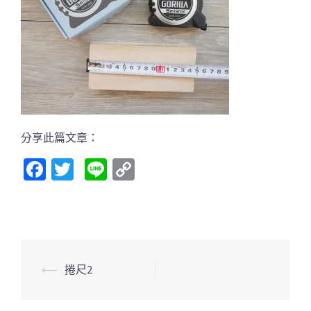
分享此篇文章：
Facebook
Twitter
Line
Copy
Link
文
⟵
捲尺2
章